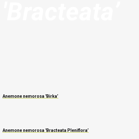
'Bracteata’
Anemone nemorosa 'Birka’
Anemone nemorosa 'Bracteata Pleniflora’