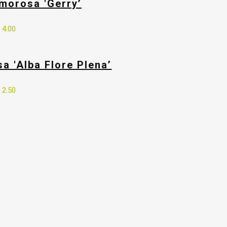
orosa 'Gerry’
€
4.00
 'Alba Flore Plena’
€
2.50