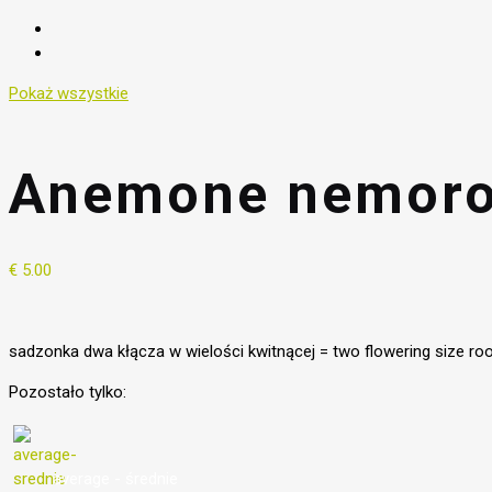
Pokaż wszystkie
Anemone nemoros
€
5.00
sadzonka dwa kłącza w wielości kwitnącej = two flowering size ro
Pozostało tylko:
average - średnie