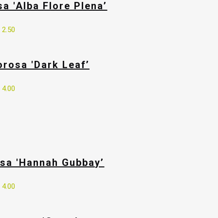
 'Alba Flore Plena’
€
2.50
osa 'Dark Leaf’
€
4.00
a 'Hannah Gubbay’
€
4.00