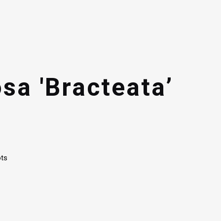
a 'Bracteata’
ots