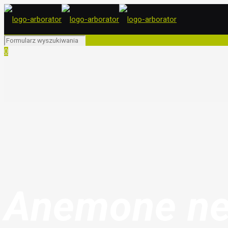
0
Anemone n