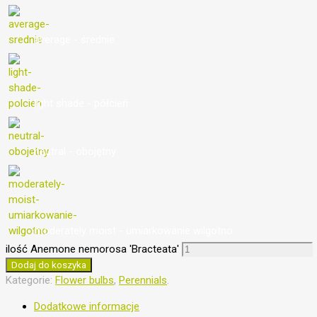
average - średnie
light shade - półcień
neutral - obojętny
moderately moist - umiarkowanie wilgotno
ilość Anemone nemorosa 'Bracteata'
Dodaj do koszyka
Kategorie:
Flower bulbs
,
Perennials
.
Dodatkowe informacje