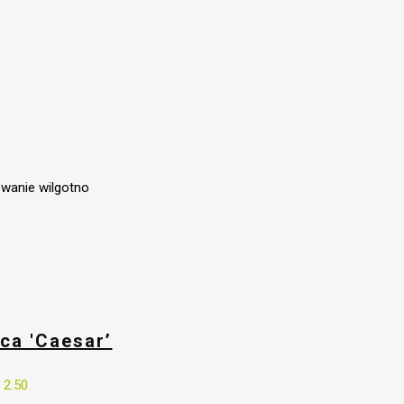
wanie wilgotno
rica 'Caesar’
€
2.50