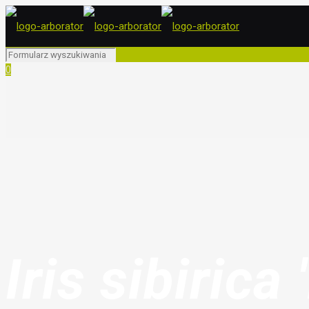
0
Iris sibirica 