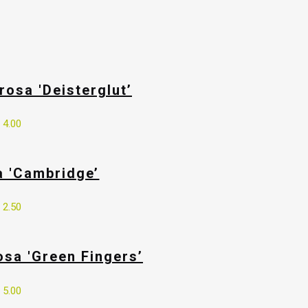
sa 'Deisterglut’
€
4.00
ca 'Cambridge’
€
2.50
a 'Green Fingers’
€
5.00