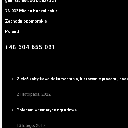
gen. Stanisława Maczka 21
76-032 Mielno Koszalinskie
Zachodniopomorskie
Poland
+48 604 655 081
Zieleń zabytkowa dokumentacja, kierowanie pracami, nad
21 listopada, 2022
Polecam w tematyce ogrodowej
13 lutego, 2017